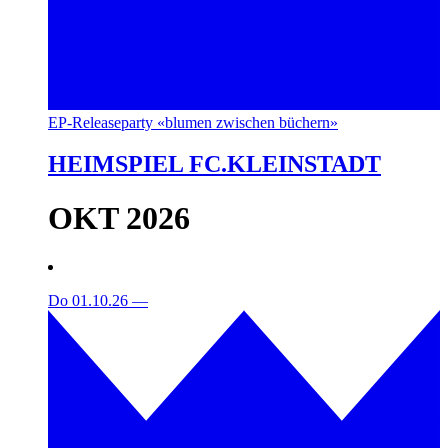
EP-Releaseparty «blumen zwischen büchern»
HEIMSPIEL FC.KLEINSTADT
OKT 2026
Do 01.10.26
—