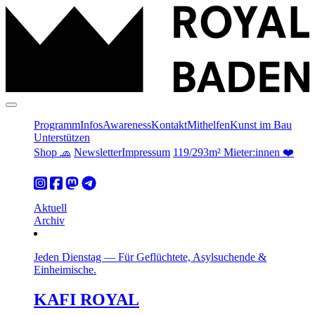
Programm
Infos
Awareness
Kontakt
Mithelfen
Kunst im Bau
Unterstützen
Shop 🧢
Newsletter
Impressum
119/293m² Mieter:innen ❤️
Aktuell
Archiv
Jeden Dienstag
—
Für Geflüchtete, Asylsuchende &
Einheimische.
KAFI ROYAL