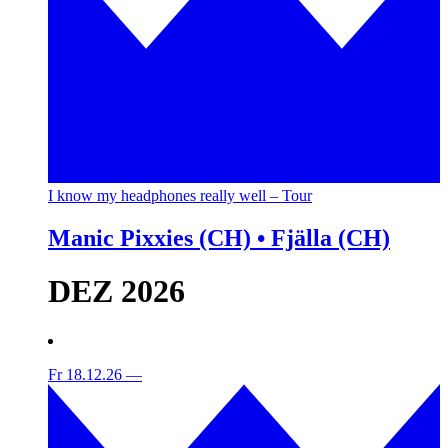
I know my headphones really well – Tour
Manic Pixxies (CH) • Fjälla (CH)
DEZ 2026
Fr 18.12.26
—