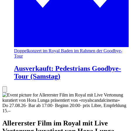
Doppelkonzert im Royal Baden im Rahmen der Goodbye-
Tour
Ausverkauft: Pedestrians Goodbye-
Tour (Samstag)
Do 27.08.26
·
Bar ab 17:00
·
Beginn 20:00
·
prix Libre, Empfehlung
15.–
Allererster Film im Royal mit Live