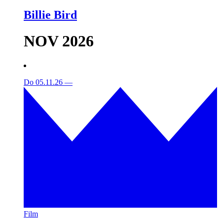
Billie Bird
NOV 2026
Do 05.11.26
—
Film