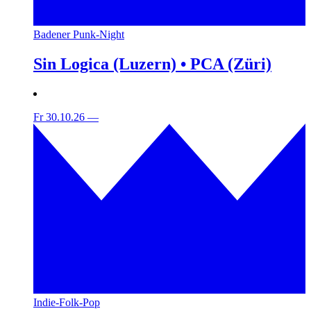
Badener Punk-Night
Sin Logica (Luzern) • PCA (Züri)
Fr 30.10.26
—
Indie-Folk-Pop