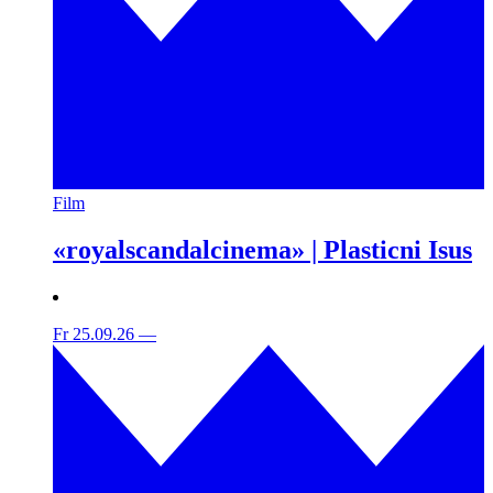
Film
«royalscandalcinema» | Plasticni Isus
Fr 25.09.26
—