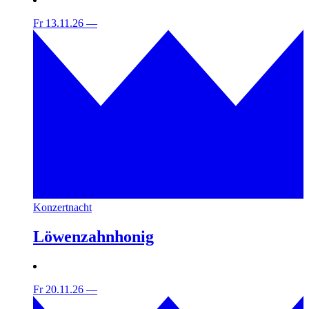
Fr 13.11.26
—
Konzertnacht
Löwenzahnhonig
Fr 20.11.26
—