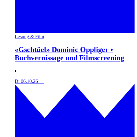
Lesung & Film
«Gschtüel» Dominic Oppliger •
Buchvernissage und Filmscreening
Di 06.10.26
—