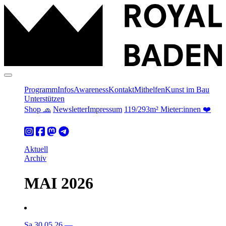
Programm
Infos
Awareness
Kontakt
Mithelfen
Kunst im Bau
Unterstützen
Shop 🧢
Newsletter
Impressum
119/293m² Mieter:innen ❤️
Aktuell
Archiv
MAI 2026
Sa 30.05.26
—