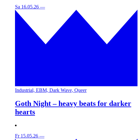
Sa 16.05.26
—
Industrial, EBM, Dark Wave, Queer
Goth Night – heavy beats for darker
hearts
Fr 15.05.26
—