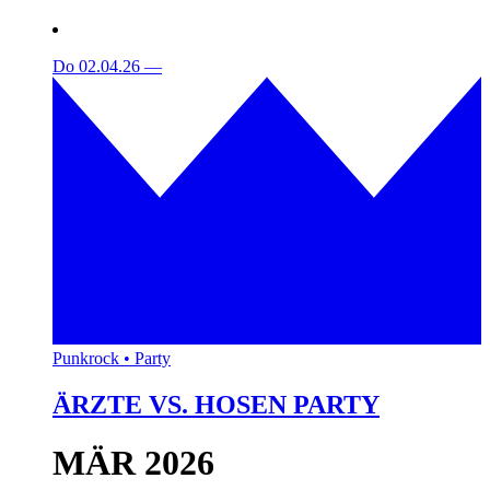
Do 02.04.26
—
Punkrock • Party
ÄRZTE VS. HOSEN PARTY
MÄR 2026