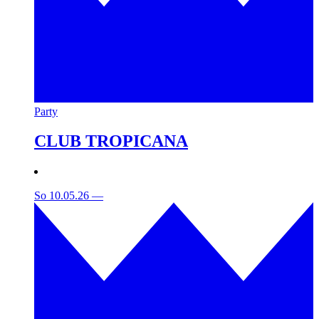
Party
CLUB TROPICANA
So 10.05.26
—