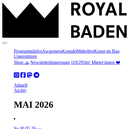
Programm
Infos
Awareness
Kontakt
Mithelfen
Kunst im Bau
Unterstützen
Shop 🧢
Newsletter
Impressum
119/293m² Mieter:innen ❤️
Aktuell
Archiv
MAI 2026
Sa 30.05.26
—