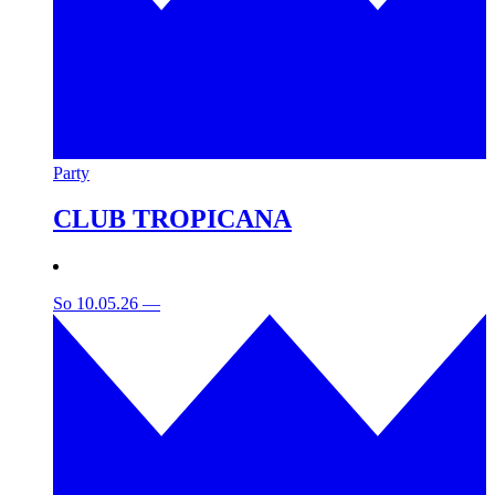
Party
CLUB TROPICANA
So 10.05.26
—