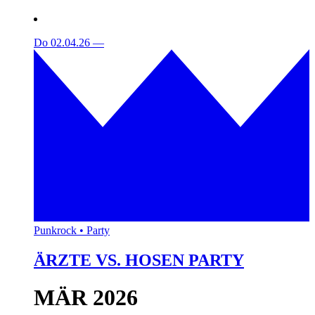
Do 02.04.26
—
Punkrock • Party
ÄRZTE VS. HOSEN PARTY
MÄR 2026