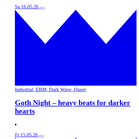
Sa 16.05.26
—
Industrial, EBM, Dark Wave, Queer
Goth Night – heavy beats for darker
hearts
Fr 15.05.26
—