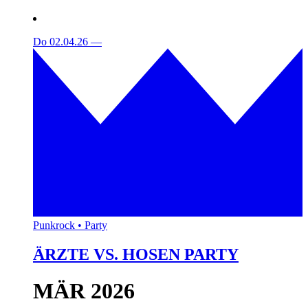
Do 02.04.26
—
Punkrock • Party
ÄRZTE VS. HOSEN PARTY
MÄR 2026