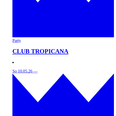
Party
CLUB TROPICANA
So 10.05.26
—