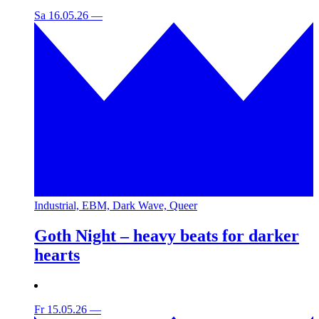
Sa 16.05.26
—
Industrial, EBM, Dark Wave, Queer
Goth Night – heavy beats for darker
hearts
Fr 15.05.26
—