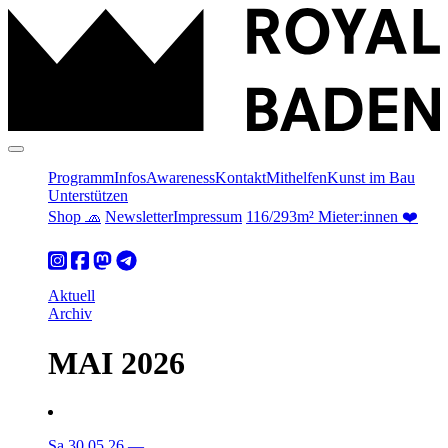
Programm
Infos
Awareness
Kontakt
Mithelfen
Kunst im Bau
Unterstützen
Shop 🧢
Newsletter
Impressum
116/293m² Mieter:innen ❤️
Aktuell
Archiv
MAI 2026
Sa 30.05.26
—