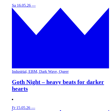
Sa 16.05.26
—
Industrial, EBM, Dark Wave, Queer
Goth Night – heavy beats for darker
hearts
Fr 15.05.26
—