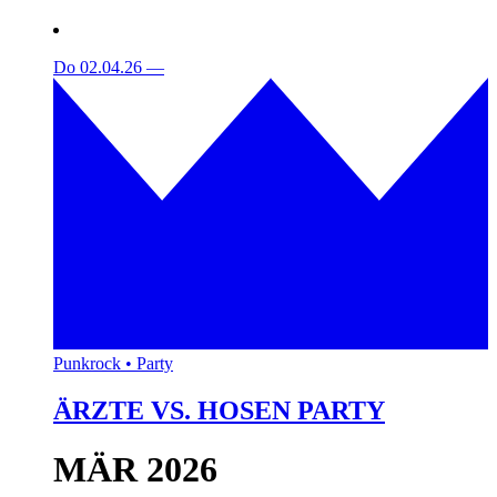
Do 02.04.26
—
Punkrock • Party
ÄRZTE VS. HOSEN PARTY
MÄR 2026