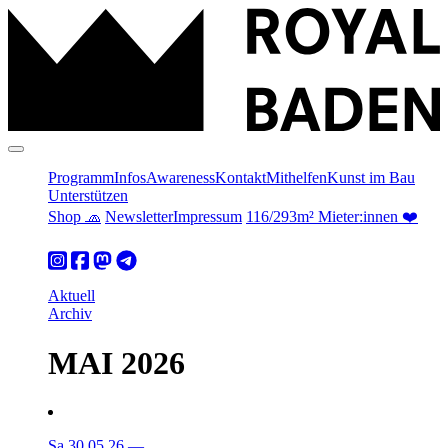
Programm
Infos
Awareness
Kontakt
Mithelfen
Kunst im Bau
Unterstützen
Shop 🧢
Newsletter
Impressum
116/293m² Mieter:innen ❤️
Aktuell
Archiv
MAI 2026
Sa 30.05.26
—