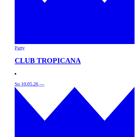
Party
CLUB TROPICANA
So 10.05.26
—