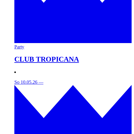
Party
CLUB TROPICANA
So 10.05.26
—