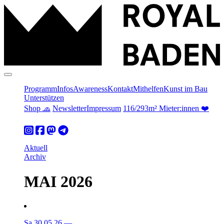
Programm
Infos
Awareness
Kontakt
Mithelfen
Kunst im Bau
Unterstützen
Shop 🧢
Newsletter
Impressum
116/293m² Mieter:innen ❤️
Aktuell
Archiv
MAI 2026
Sa 30.05.26
—