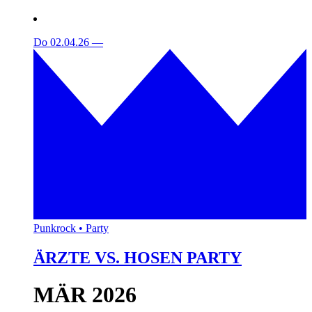
Do 02.04.26
—
Punkrock • Party
ÄRZTE VS. HOSEN PARTY
MÄR 2026