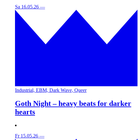
Sa 16.05.26
—
Industrial, EBM, Dark Wave, Queer
Goth Night – heavy beats for darker
hearts
Fr 15.05.26
—