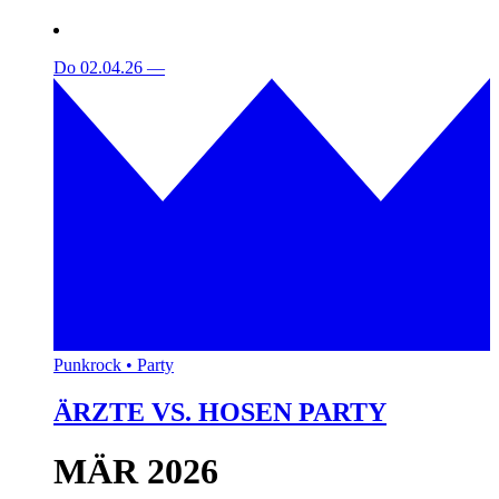
Do 02.04.26
—
Punkrock • Party
ÄRZTE VS. HOSEN PARTY
MÄR 2026