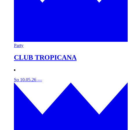
Party
CLUB TROPICANA
So 10.05.26
—