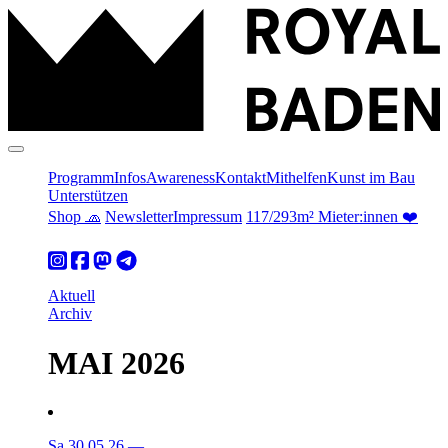
Programm
Infos
Awareness
Kontakt
Mithelfen
Kunst im Bau
Unterstützen
Shop 🧢
Newsletter
Impressum
117/293m² Mieter:innen ❤️
Aktuell
Archiv
MAI 2026
Sa 30.05.26
—