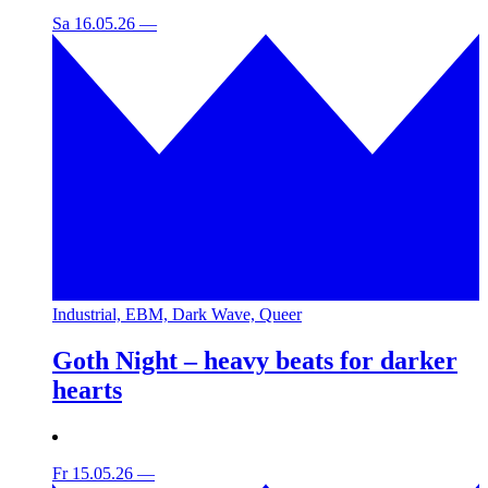
Sa 16.05.26
—
Industrial, EBM, Dark Wave, Queer
Goth Night – heavy beats for darker
hearts
Fr 15.05.26
—