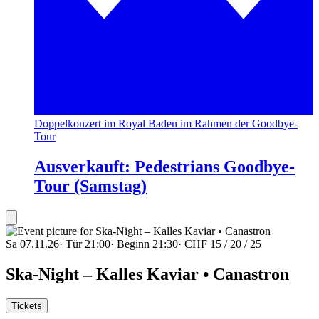
Doppelkonzert im Royal Baden im Rahmen der Goodbye-
Tour
Ausverkauft: Pedestrians Goodbye-
Tour (Samstag)
Sa 07.11.26
·
Tür 21:00
·
Beginn 21:30
·
CHF 15 / 20 / 25
Ska-Night – Kalles Kaviar • Canastron
Tickets