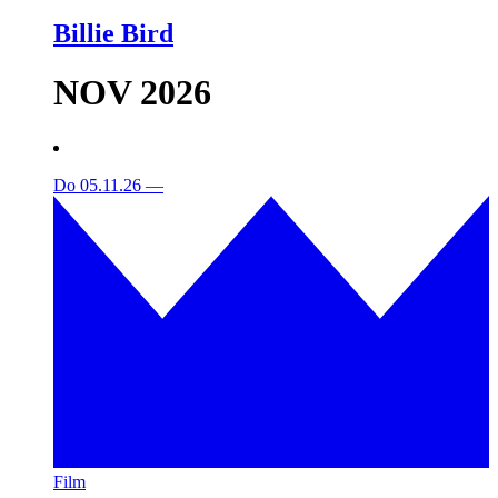
Billie Bird
NOV 2026
Do 05.11.26
—
Film