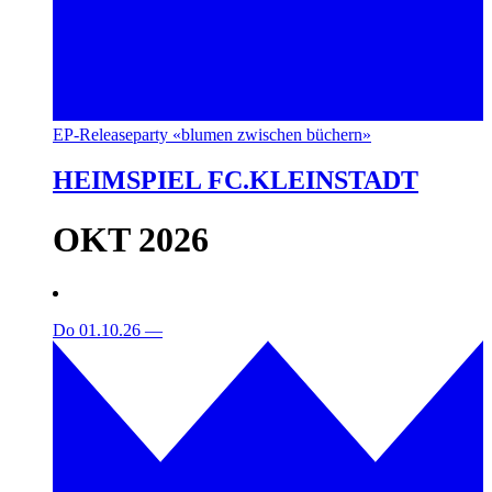
EP-Releaseparty «blumen zwischen büchern»
HEIMSPIEL FC.KLEINSTADT
OKT 2026
Do 01.10.26
—