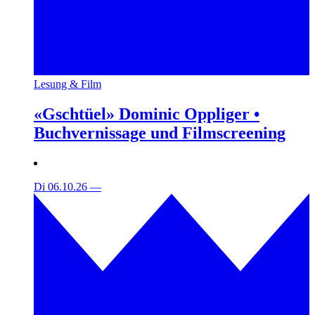
Lesung & Film
«Gschtüel» Dominic Oppliger •
Buchvernissage und Filmscreening
Di 06.10.26
—