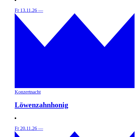
Fr 13.11.26
—
Konzertnacht
Löwenzahnhonig
Fr 20.11.26
—