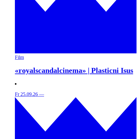
Film
«royalscandalcinema» | Plasticni Isus
Fr 25.09.26
—