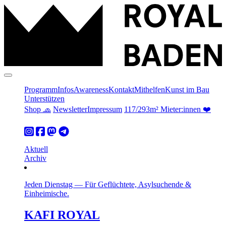
Programm
Infos
Awareness
Kontakt
Mithelfen
Kunst im Bau
Unterstützen
Shop 🧢
Newsletter
Impressum
117/293m² Mieter:innen ❤️
Aktuell
Archiv
Jeden Dienstag
—
Für Geflüchtete, Asylsuchende &
Einheimische.
KAFI ROYAL