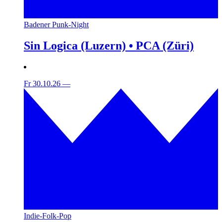
Badener Punk-Night
Sin Logica (Luzern) • PCA (Züri)
Fr 30.10.26
—
Indie-Folk-Pop