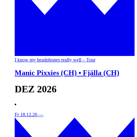
I know my headphones really well – Tour
Manic Pixxies (CH) • Fjälla (CH)
DEZ 2026
Fr 18.12.26
—