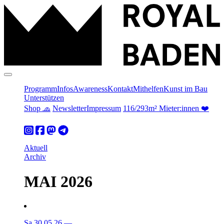
Programm
Infos
Awareness
Kontakt
Mithelfen
Kunst im Bau
Unterstützen
Shop 🧢
Newsletter
Impressum
116/293m² Mieter:innen ❤️
Aktuell
Archiv
MAI 2026
Sa 30.05.26
—