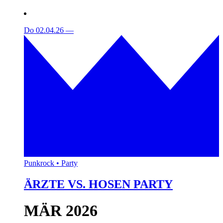
Do 02.04.26
—
Punkrock • Party
ÄRZTE VS. HOSEN PARTY
MÄR 2026