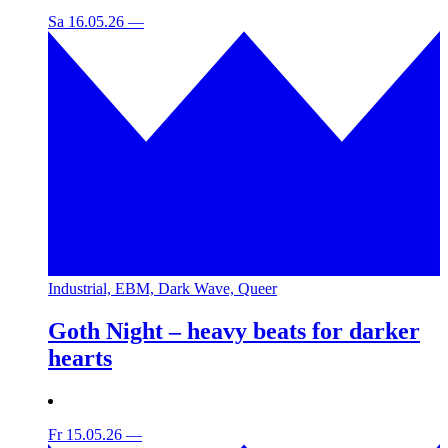
Sa 16.05.26
—
Industrial, EBM, Dark Wave, Queer
Goth Night – heavy beats for darker
hearts
Fr 15.05.26
—