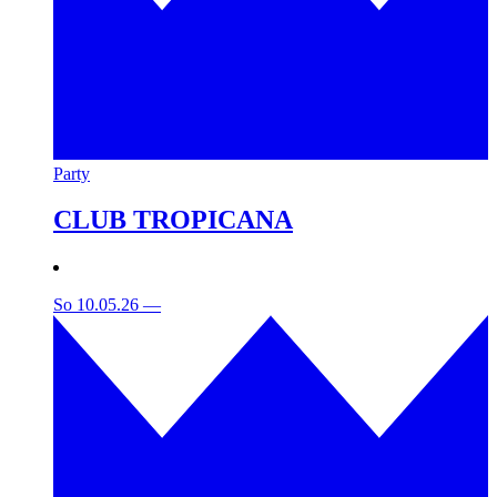
Party
CLUB TROPICANA
So 10.05.26
—