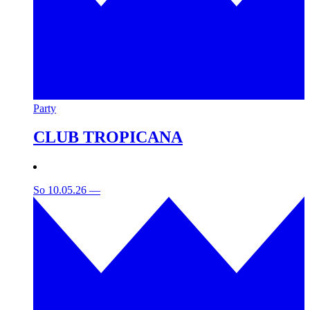
Party
CLUB TROPICANA
So 10.05.26
—