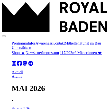
Programm
Infos
Awareness
Kontakt
Mithelfen
Kunst im Bau
Unterstützen
Shop 🧢
Newsletter
Impressum
117/293m² Mieter:innen ❤️
Aktuell
Archiv
MAI 2026
Sa 30.05.26
—