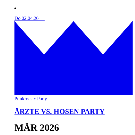
Do 02.04.26
—
Punkrock • Party
ÄRZTE VS. HOSEN PARTY
MÄR 2026