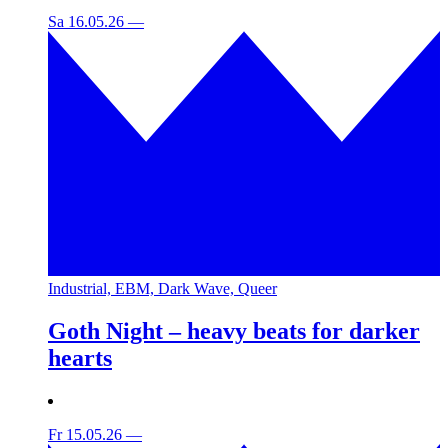
Sa 16.05.26
—
Industrial, EBM, Dark Wave, Queer
Goth Night – heavy beats for darker
hearts
Fr 15.05.26
—