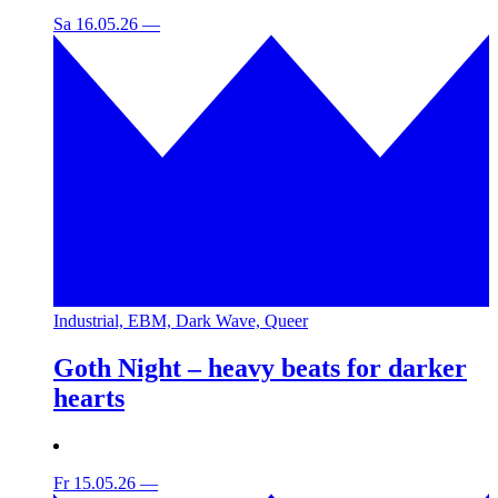
Sa 16.05.26
—
Industrial, EBM, Dark Wave, Queer
Goth Night – heavy beats for darker
hearts
Fr 15.05.26
—