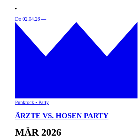
Do 02.04.26
—
Punkrock • Party
ÄRZTE VS. HOSEN PARTY
MÄR 2026