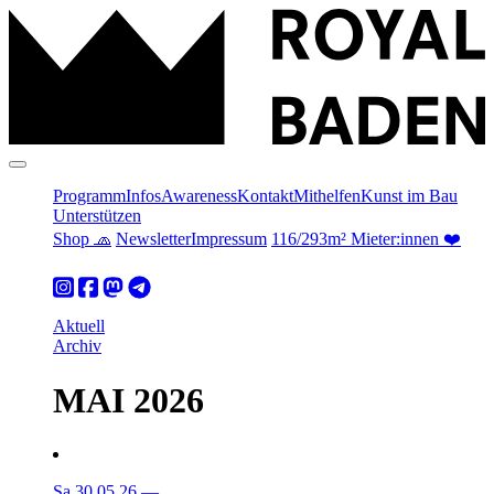
Programm
Infos
Awareness
Kontakt
Mithelfen
Kunst im Bau
Unterstützen
Shop 🧢
Newsletter
Impressum
116/293m² Mieter:innen ❤️
Aktuell
Archiv
MAI 2026
Sa 30.05.26
—