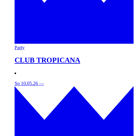
Party
CLUB TROPICANA
So 10.05.26
—