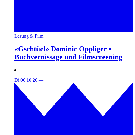
Lesung & Film
«Gschtüel» Dominic Oppliger •
Buchvernissage und Filmscreening
Di 06.10.26
—