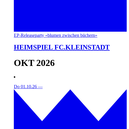
EP-Releaseparty «blumen zwischen büchern»
HEIMSPIEL FC.KLEINSTADT
OKT 2026
Do 01.10.26
—