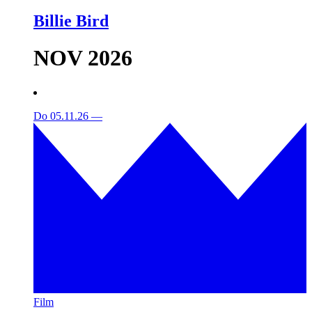
Billie Bird
NOV 2026
Do 05.11.26
—
Film