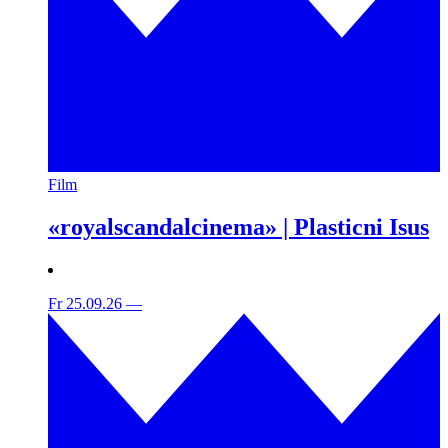
Film
«royalscandalcinema» | Plasticni Isus
Fr 25.09.26
—