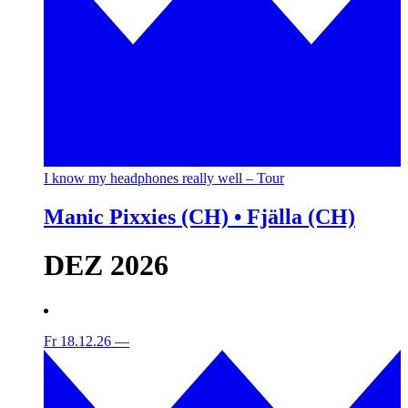
I know my headphones really well – Tour
Manic Pixxies (CH) • Fjälla (CH)
DEZ 2026
Fr 18.12.26
—