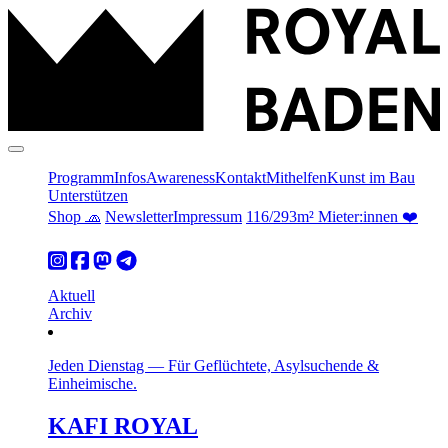
Programm
Infos
Awareness
Kontakt
Mithelfen
Kunst im Bau
Unterstützen
Shop 🧢
Newsletter
Impressum
116/293m² Mieter:innen ❤️
Aktuell
Archiv
Jeden Dienstag
—
Für Geflüchtete, Asylsuchende &
Einheimische.
KAFI ROYAL