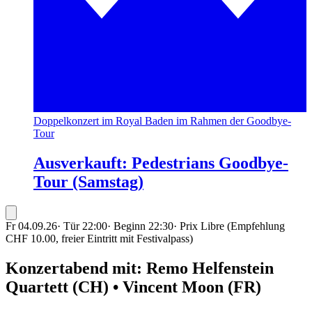
Doppelkonzert im Royal Baden im Rahmen der Goodbye-
Tour
Ausverkauft: Pedestrians Goodbye-
Tour (Samstag)
Fr 04.09.26
·
Tür 22:00
·
Beginn 22:30
·
Prix Libre (Empfehlung
CHF 10.00, freier Eintritt mit Festivalpass)
Konzertabend mit: Remo Helfenstein
Quartett (CH) • Vincent Moon (FR)