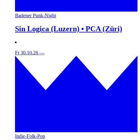
Badener Punk-Night
Sin Logica (Luzern) • PCA (Züri)
Fr 30.10.26
—
Indie-Folk-Pop