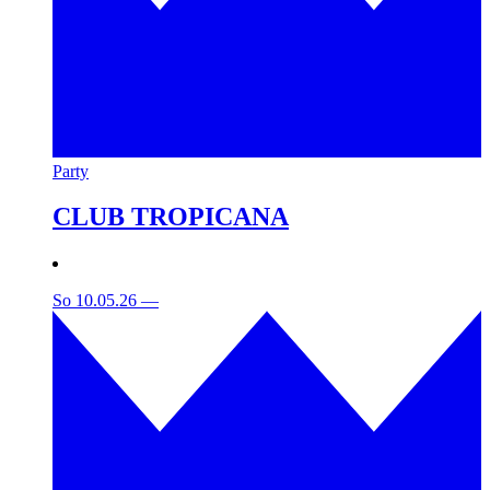
Party
CLUB TROPICANA
So 10.05.26
—