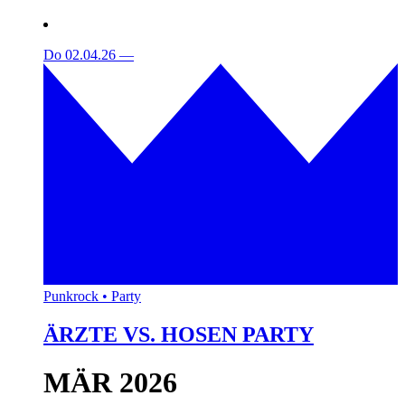
Do 02.04.26
—
Punkrock • Party
ÄRZTE VS. HOSEN PARTY
MÄR 2026