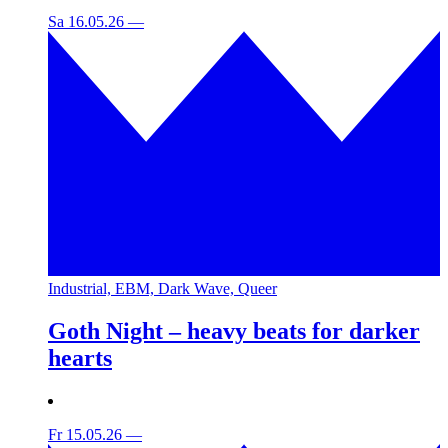
Sa 16.05.26
—
Industrial, EBM, Dark Wave, Queer
Goth Night – heavy beats for darker
hearts
Fr 15.05.26
—