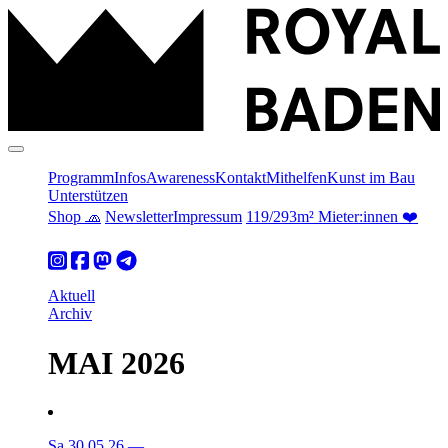
Programm
Infos
Awareness
Kontakt
Mithelfen
Kunst im Bau
Unterstützen
Shop 🧢
Newsletter
Impressum
119/293m² Mieter:innen ❤️
Aktuell
Archiv
MAI 2026
Sa 30.05.26
—