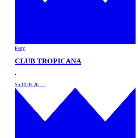
Party
CLUB TROPICANA
So 10.05.26
—