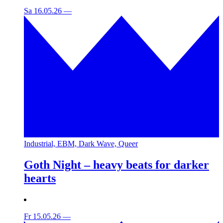
Sa 16.05.26
—
Industrial, EBM, Dark Wave, Queer
Goth Night – heavy beats for darker
hearts
Fr 15.05.26
—