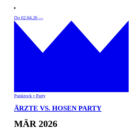
Do 02.04.26
—
Punkrock • Party
ÄRZTE VS. HOSEN PARTY
MÄR 2026