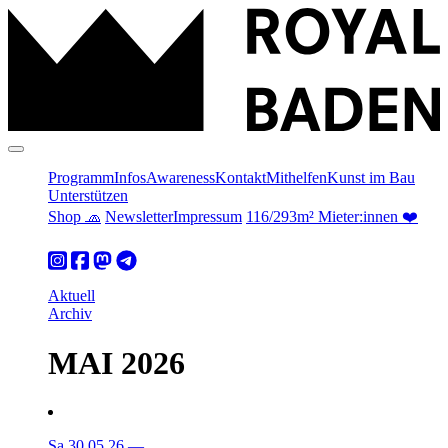
Programm
Infos
Awareness
Kontakt
Mithelfen
Kunst im Bau
Unterstützen
Shop 🧢
Newsletter
Impressum
116/293m² Mieter:innen ❤️
Aktuell
Archiv
MAI 2026
Sa 30.05.26
—