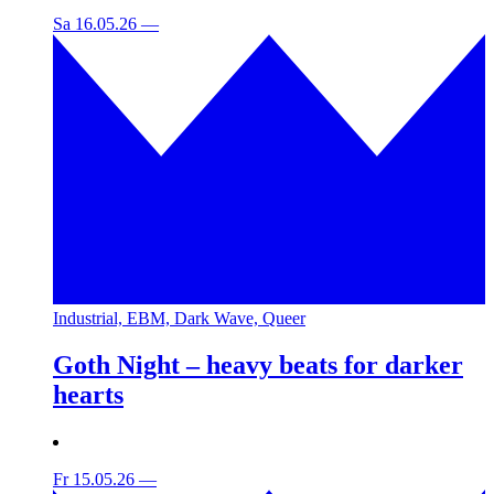
Sa 16.05.26
—
Industrial, EBM, Dark Wave, Queer
Goth Night – heavy beats for darker
hearts
Fr 15.05.26
—