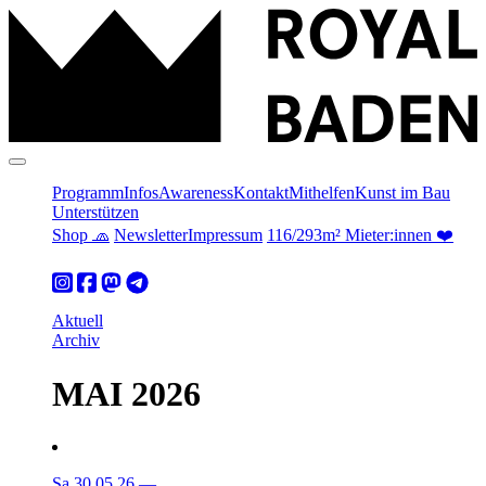
Programm
Infos
Awareness
Kontakt
Mithelfen
Kunst im Bau
Unterstützen
Shop 🧢
Newsletter
Impressum
116/293m² Mieter:innen ❤️
Aktuell
Archiv
MAI 2026
Sa 30.05.26
—