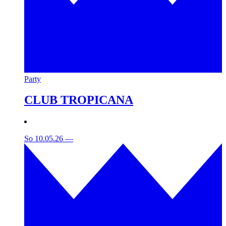
Party
CLUB TROPICANA
So 10.05.26
—