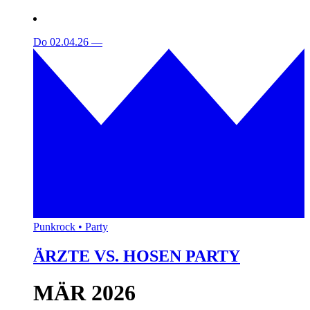
Do 02.04.26
—
Punkrock • Party
ÄRZTE VS. HOSEN PARTY
MÄR 2026