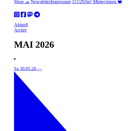
Shop 🧢
Newsletter
Impressum
115/293m² Mieter:innen ❤️
Aktuell
Archiv
MAI 2026
Sa 30.05.26
—