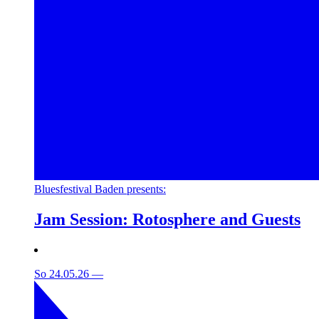
Bluesfestival Baden presents:
Jam Session: Rotosphere and Guests
So 24.05.26
—