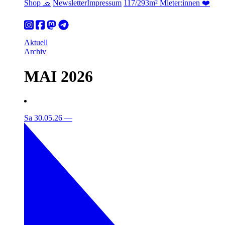
Shop 🧢
Newsletter
Impressum
117/293m² Mieter:innen ❤️
Aktuell
Archiv
MAI 2026
Sa 30.05.26
—