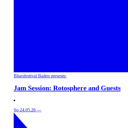
Bluesfestival Baden presents:
Jam Session: Rotosphere and Guests
So 24.05.26
—