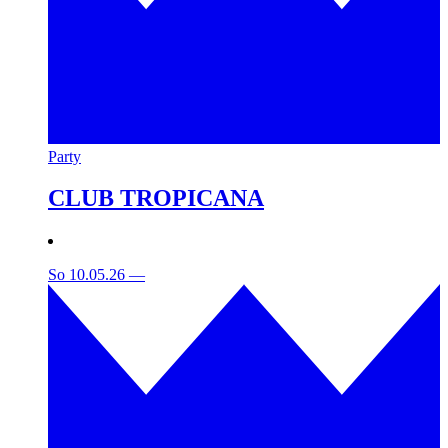
Party
CLUB TROPICANA
So 10.05.26
—