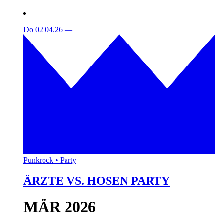
Do 02.04.26
—
Punkrock • Party
ÄRZTE VS. HOSEN PARTY
MÄR 2026