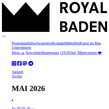
Programm
Infos
Awareness
Kontakt
Mithelfen
Kunst im Bau
Unterstützen
Shop 🧢
Newsletter
Impressum
119/293m² Mieter:innen ❤️
Aktuell
Archiv
MAI 2026
Sa 30.05.26
—