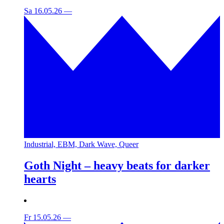
Sa 16.05.26
—
Industrial, EBM, Dark Wave, Queer
Goth Night – heavy beats for darker
hearts
Fr 15.05.26
—