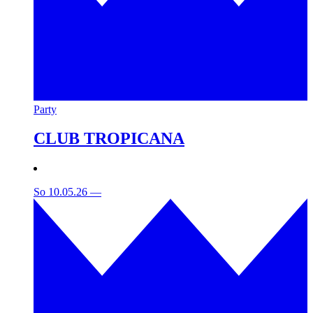
Party
CLUB TROPICANA
So 10.05.26
—