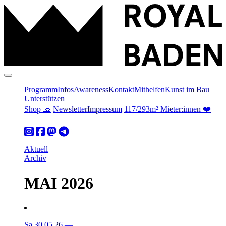
Programm
Infos
Awareness
Kontakt
Mithelfen
Kunst im Bau
Unterstützen
Shop 🧢
Newsletter
Impressum
117/293m² Mieter:innen ❤️
Aktuell
Archiv
MAI 2026
Sa 30.05.26
—