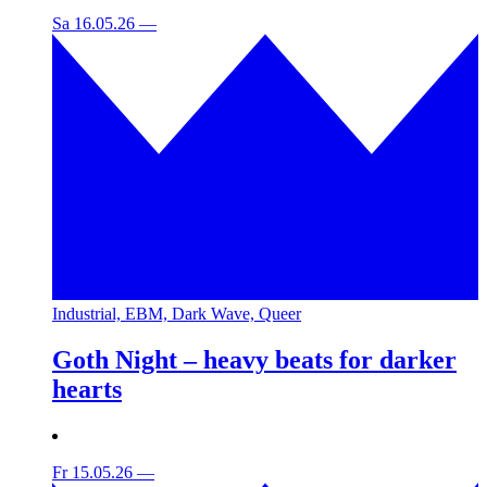
Sa 16.05.26
—
Industrial, EBM, Dark Wave, Queer
Goth Night – heavy beats for darker
hearts
Fr 15.05.26
—