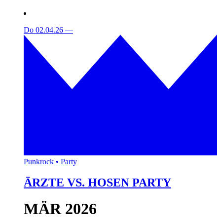
Do 02.04.26
—
Punkrock • Party
ÄRZTE VS. HOSEN PARTY
MÄR 2026