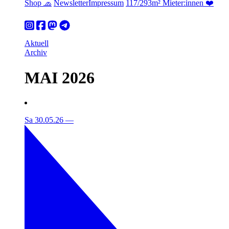
Shop 🧢
Newsletter
Impressum
117/293m² Mieter:innen ❤️
Aktuell
Archiv
MAI 2026
Sa 30.05.26
—