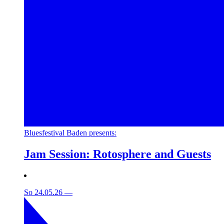
Bluesfestival Baden presents:
Jam Session: Rotosphere and Guests
So 24.05.26
—