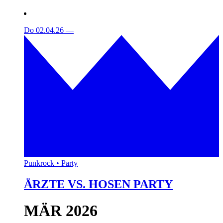
Do 02.04.26
—
Punkrock • Party
ÄRZTE VS. HOSEN PARTY
MÄR 2026