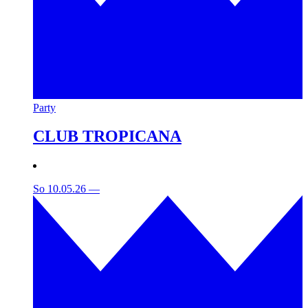
Party
CLUB TROPICANA
So 10.05.26
—