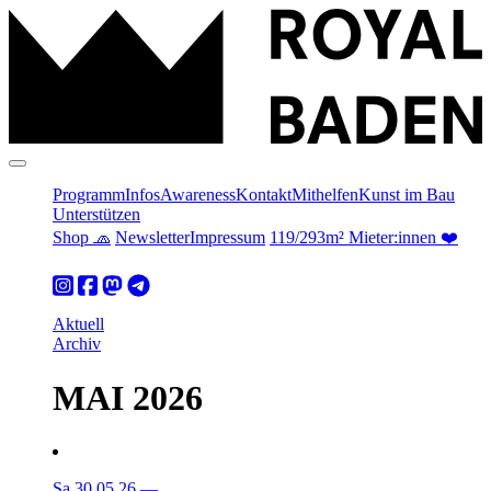
Programm
Infos
Awareness
Kontakt
Mithelfen
Kunst im Bau
Unterstützen
Shop 🧢
Newsletter
Impressum
119/293m² Mieter:innen ❤️
Aktuell
Archiv
MAI 2026
Sa 30.05.26
—