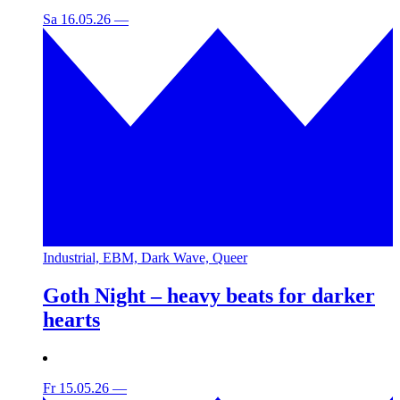
Sa 16.05.26
—
Industrial, EBM, Dark Wave, Queer
Goth Night – heavy beats for darker
hearts
Fr 15.05.26
—