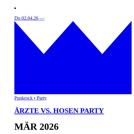
Do 02.04.26
—
Punkrock • Party
ÄRZTE VS. HOSEN PARTY
MÄR 2026