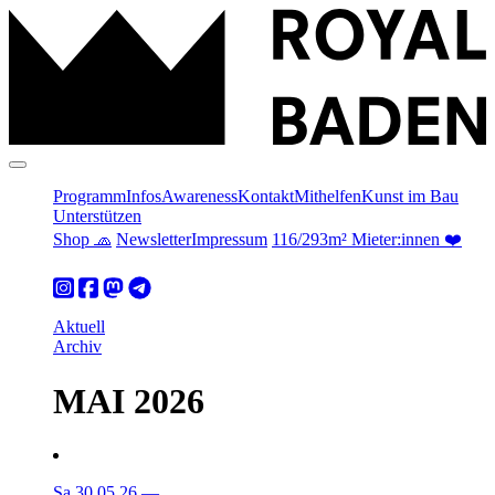
Programm
Infos
Awareness
Kontakt
Mithelfen
Kunst im Bau
Unterstützen
Shop 🧢
Newsletter
Impressum
116/293m² Mieter:innen ❤️
Aktuell
Archiv
MAI 2026
Sa 30.05.26
—