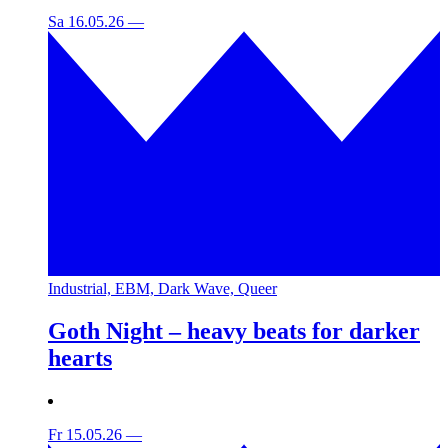
Sa 16.05.26
—
Industrial, EBM, Dark Wave, Queer
Goth Night – heavy beats for darker
hearts
Fr 15.05.26
—