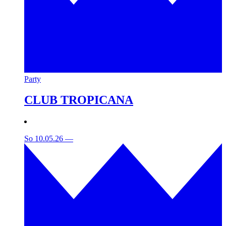
Party
CLUB TROPICANA
So 10.05.26
—