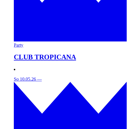
Party
CLUB TROPICANA
So 10.05.26
—