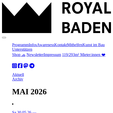
Programm
Infos
Awareness
Kontakt
Mithelfen
Kunst im Bau
Unterstützen
Shop 🧢
Newsletter
Impressum
119/293m² Mieter:innen ❤️
Aktuell
Archiv
MAI 2026
Sa 30.05.26
—