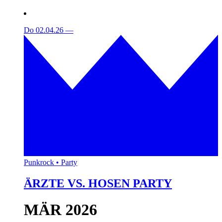
Do 02.04.26
—
Punkrock • Party
ÄRZTE VS. HOSEN PARTY
MÄR 2026