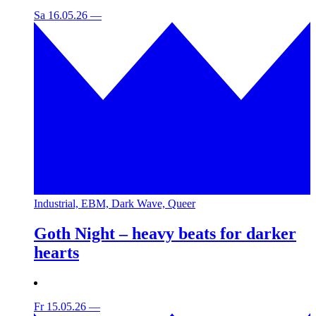
Sa 16.05.26
—
Industrial, EBM, Dark Wave, Queer
Goth Night – heavy beats for darker
hearts
Fr 15.05.26
—