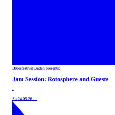
Bluesfestival Baden presents:
Jam Session: Rotosphere and Guests
So 24.05.26
—