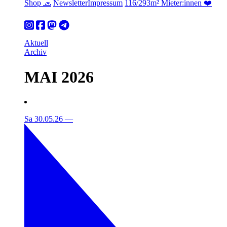
Shop 🧢
Newsletter
Impressum
116/293m² Mieter:innen ❤️
Aktuell
Archiv
MAI 2026
Sa 30.05.26
—