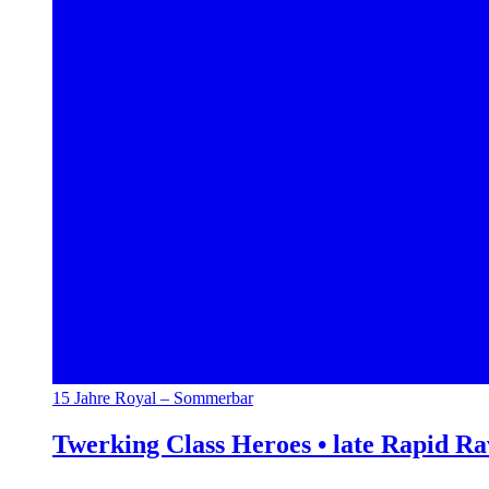
15 Jahre Royal – Sommerbar
Twerking Class Heroes • late Rapid R