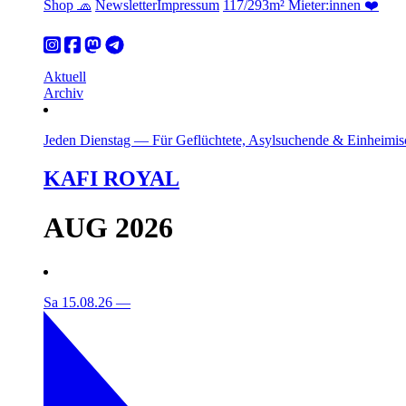
Shop 🧢
Newsletter
Impressum
117/293m² Mieter:innen ❤️
Aktuell
Archiv
Jeden Dienstag
—
Für Geflüchtete, Asylsuchende & Einheimis
KAFI ROYAL
AUG 2026
Sa 15.08.26
—