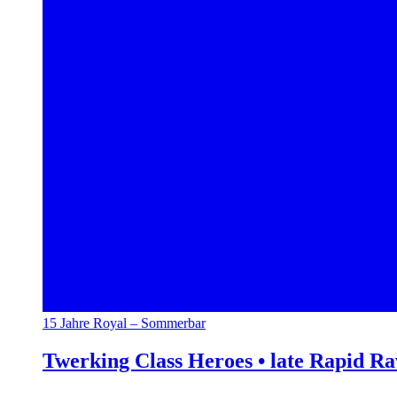
15 Jahre Royal – Sommerbar
Twerking Class Heroes • late Rapid R