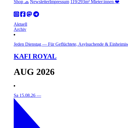
Shop 🧢
Newsletter
Impressum
119/293m² Mieter:innen ❤️
Aktuell
Archiv
Jeden Dienstag
—
Für Geflüchtete, Asylsuchende & Einheimis
KAFI ROYAL
AUG 2026
Sa 15.08.26
—