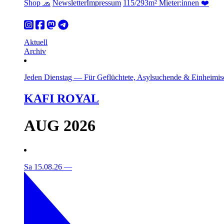
Shop 🧢
Newsletter
Impressum
115/293m² Mieter:innen ❤️
Aktuell
Archiv
Jeden Dienstag
—
Für Geflüchtete, Asylsuchende & Einheimis
KAFI ROYAL
AUG 2026
Sa 15.08.26
—