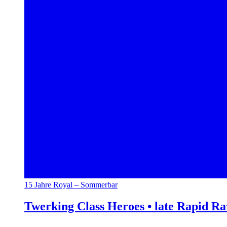
15 Jahre Royal – Sommerbar
Twerking Class Heroes • late Rapid R