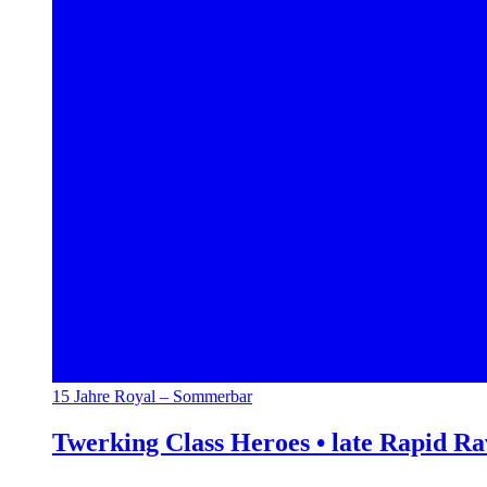
15 Jahre Royal – Sommerbar
Twerking Class Heroes • late Rapid R