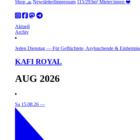
Shop 🧢
Newsletter
Impressum
115/293m² Mieter:innen ❤️
Aktuell
Archiv
Jeden Dienstag
—
Für Geflüchtete, Asylsuchende & Einheimis
KAFI ROYAL
AUG 2026
Sa 15.08.26
—