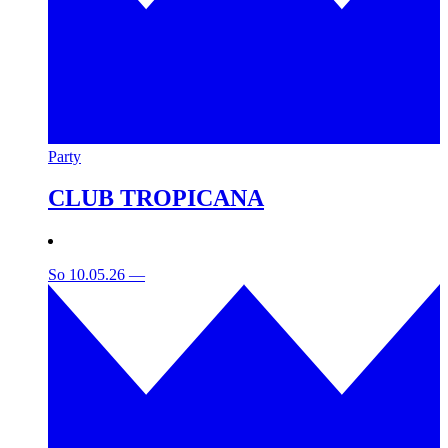
Party
CLUB TROPICANA
So 10.05.26
—