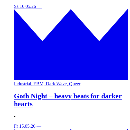
Sa 16.05.26
—
Industrial, EBM, Dark Wave, Queer
Goth Night – heavy beats for darker
hearts
Fr 15.05.26
—