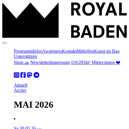
Programm
Infos
Awareness
Kontakt
Mithelfen
Kunst im Bau
Unterstützen
Shop 🧢
Newsletter
Impressum
119/293m² Mieter:innen ❤️
Aktuell
Archiv
MAI 2026
Sa 30.05.26
—