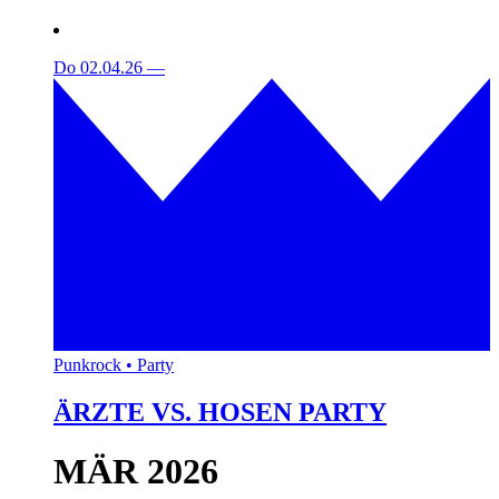
Do 02.04.26
—
Punkrock • Party
ÄRZTE VS. HOSEN PARTY
MÄR 2026