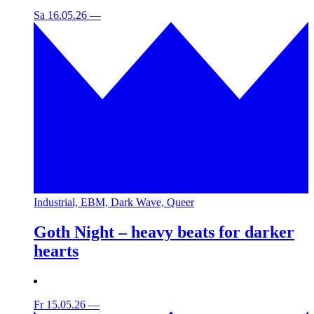
Sa 16.05.26
—
Industrial, EBM, Dark Wave, Queer
Goth Night – heavy beats for darker
hearts
Fr 15.05.26
—