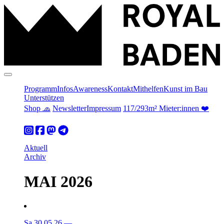
Programm
Infos
Awareness
Kontakt
Mithelfen
Kunst im Bau
Unterstützen
Shop 🧢
Newsletter
Impressum
117/293m² Mieter:innen ❤️
Aktuell
Archiv
MAI 2026
Sa 30.05.26
—