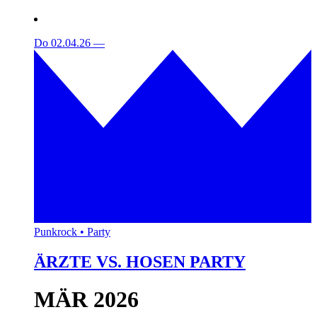
Do 02.04.26
—
Punkrock • Party
ÄRZTE VS. HOSEN PARTY
MÄR 2026