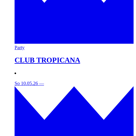
Party
CLUB TROPICANA
So 10.05.26
—