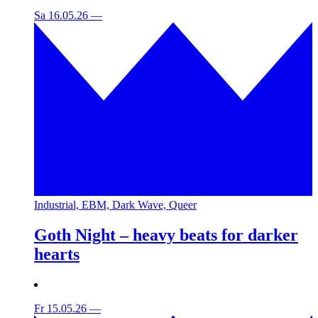
Sa 16.05.26
—
Industrial, EBM, Dark Wave, Queer
Goth Night – heavy beats for darker
hearts
Fr 15.05.26
—