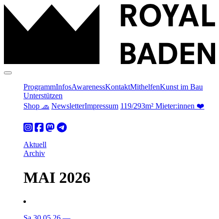
Programm
Infos
Awareness
Kontakt
Mithelfen
Kunst im Bau
Unterstützen
Shop 🧢
Newsletter
Impressum
119/293m² Mieter:innen ❤️
Aktuell
Archiv
MAI 2026
Sa 30.05.26
—