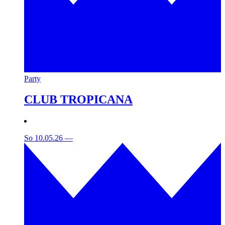
Party
CLUB TROPICANA
So 10.05.26
—