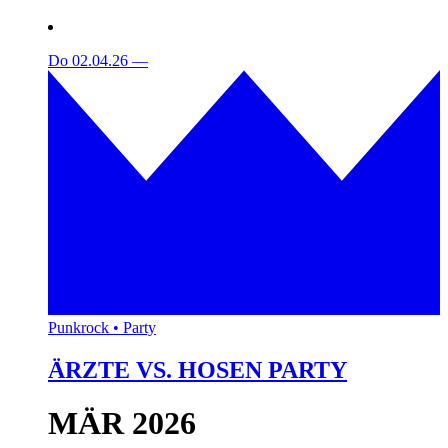
Do 02.04.26
—
Punkrock • Party
ÄRZTE VS. HOSEN PARTY
MÄR 2026