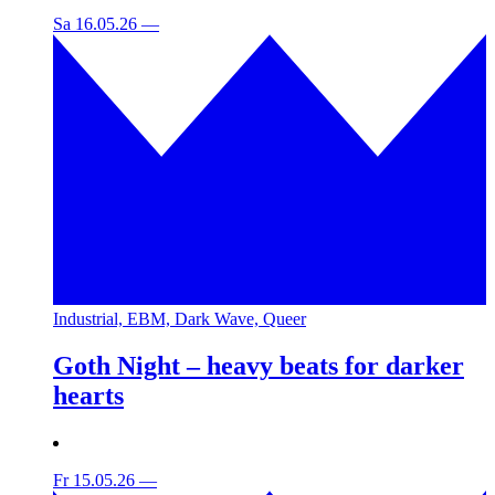
Sa 16.05.26
—
Industrial, EBM, Dark Wave, Queer
Goth Night – heavy beats for darker
hearts
Fr 15.05.26
—