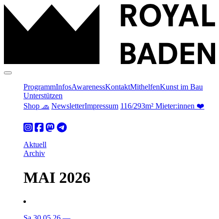
Programm
Infos
Awareness
Kontakt
Mithelfen
Kunst im Bau
Unterstützen
Shop 🧢
Newsletter
Impressum
116/293m² Mieter:innen ❤️
Aktuell
Archiv
MAI 2026
Sa 30.05.26
—