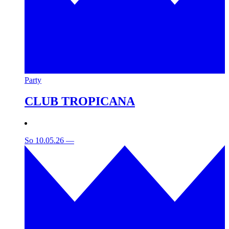
Party
CLUB TROPICANA
So 10.05.26
—