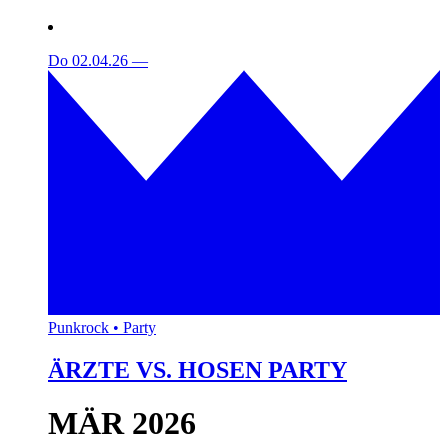
Do 02.04.26
—
Punkrock • Party
ÄRZTE VS. HOSEN PARTY
MÄR 2026