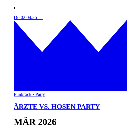
Do 02.04.26
—
Punkrock • Party
ÄRZTE VS. HOSEN PARTY
MÄR 2026