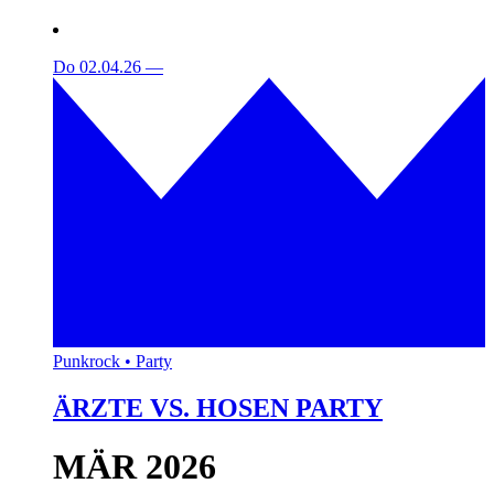
Do 02.04.26
—
Punkrock • Party
ÄRZTE VS. HOSEN PARTY
MÄR 2026