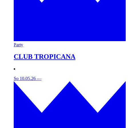
Party
CLUB TROPICANA
So 10.05.26
—