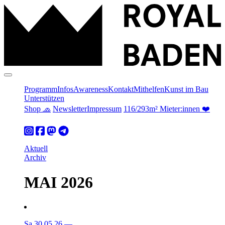
Programm
Infos
Awareness
Kontakt
Mithelfen
Kunst im Bau
Unterstützen
Shop 🧢
Newsletter
Impressum
116/293m² Mieter:innen ❤️
Aktuell
Archiv
MAI 2026
Sa 30.05.26
—