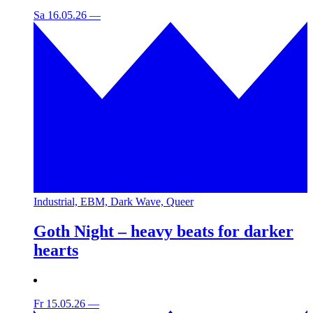
Sa 16.05.26
—
Industrial, EBM, Dark Wave, Queer
Goth Night – heavy beats for darker
hearts
Fr 15.05.26
—