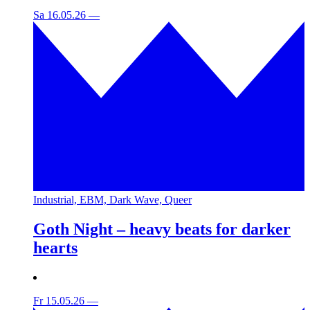
Sa 16.05.26
—
Industrial, EBM, Dark Wave, Queer
Goth Night – heavy beats for darker
hearts
Fr 15.05.26
—