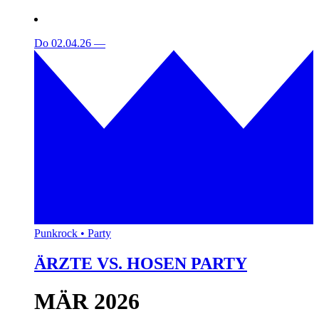
Do 02.04.26
—
Punkrock • Party
ÄRZTE VS. HOSEN PARTY
MÄR 2026