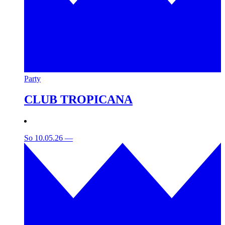
Party
CLUB TROPICANA
So 10.05.26
—