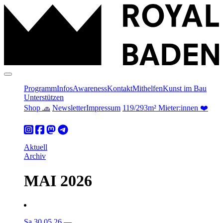
Programm
Infos
Awareness
Kontakt
Mithelfen
Kunst im Bau
Unterstützen
Shop 🧢
Newsletter
Impressum
119/293m² Mieter:innen ❤️
Aktuell
Archiv
MAI 2026
Sa 30.05.26
—