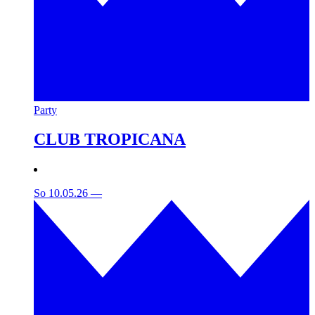
Party
CLUB TROPICANA
So 10.05.26
—