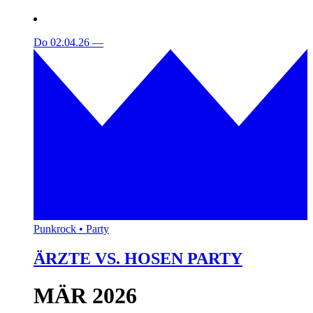
Do 02.04.26
—
Punkrock • Party
ÄRZTE VS. HOSEN PARTY
MÄR 2026