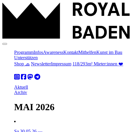
Programm
Infos
Awareness
Kontakt
Mithelfen
Kunst im Bau
Unterstützen
Shop 🧢
Newsletter
Impressum
118/293m² Mieter:innen ❤️
Aktuell
Archiv
MAI 2026
Sa 30.05.26
—