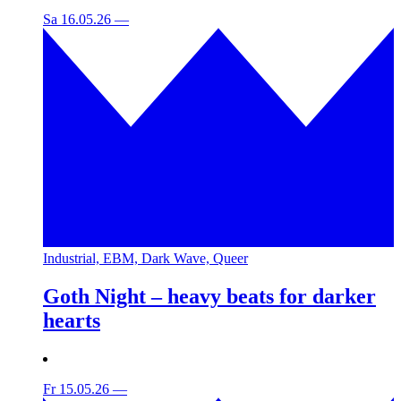
Sa 16.05.26
—
Industrial, EBM, Dark Wave, Queer
Goth Night – heavy beats for darker
hearts
Fr 15.05.26
—