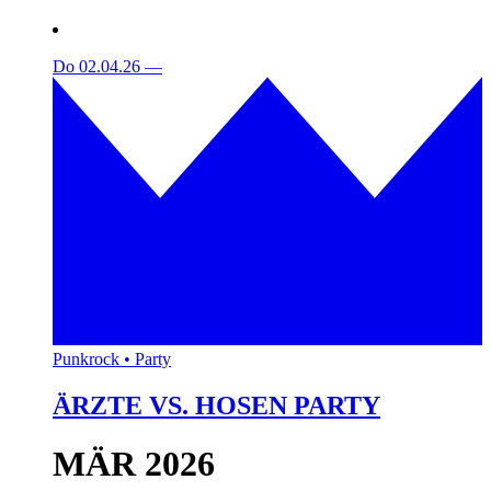
Do 02.04.26
—
Punkrock • Party
ÄRZTE VS. HOSEN PARTY
MÄR 2026