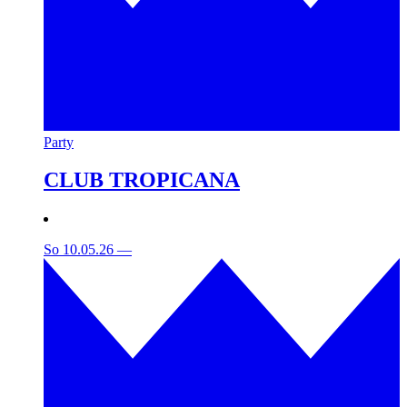
Party
CLUB TROPICANA
So 10.05.26
—