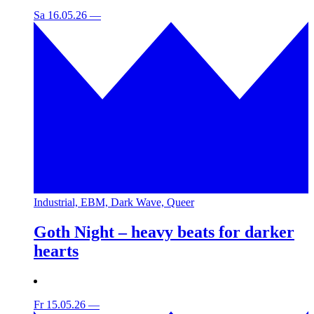
Sa 16.05.26
—
Industrial, EBM, Dark Wave, Queer
Goth Night – heavy beats for darker
hearts
Fr 15.05.26
—