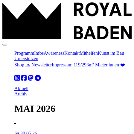
Programm
Infos
Awareness
Kontakt
Mithelfen
Kunst im Bau
Unterstützen
Shop 🧢
Newsletter
Impressum
119/293m² Mieter:innen ❤️
Aktuell
Archiv
MAI 2026
Sa 30.05.26
—