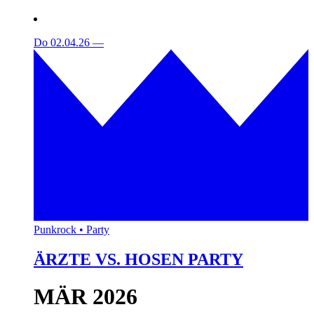
Do 02.04.26
—
Punkrock • Party
ÄRZTE VS. HOSEN PARTY
MÄR 2026