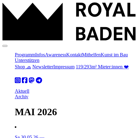
Programm
Infos
Awareness
Kontakt
Mithelfen
Kunst im Bau
Unterstützen
Shop 🧢
Newsletter
Impressum
119/293m² Mieter:innen ❤️
Aktuell
Archiv
MAI 2026
Sa 30.05.26
—