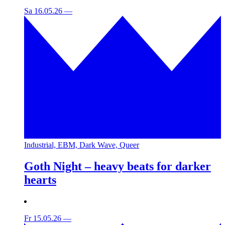
Sa 16.05.26
—
Industrial, EBM, Dark Wave, Queer
Goth Night – heavy beats for darker
hearts
Fr 15.05.26
—