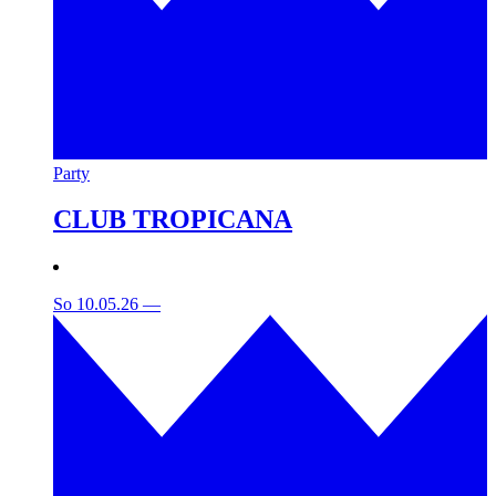
Party
CLUB TROPICANA
So 10.05.26
—